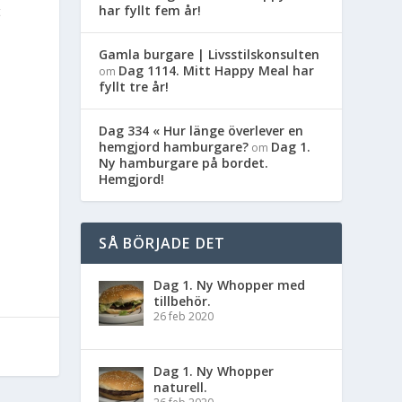
har fyllt fem år!
t
Gamla burgare | Livsstilskonsulten
Dag 1114. Mitt Happy Meal har
om
fyllt tre år!
Dag 334 « Hur länge överlever en
hemgjord hamburgare?
Dag 1.
om
Ny hamburgare på bordet.
Hemgjord!
SÅ BÖRJADE DET
Dag 1. Ny Whopper med
tillbehör.
26 feb 2020
Dag 1. Ny Whopper
naturell.