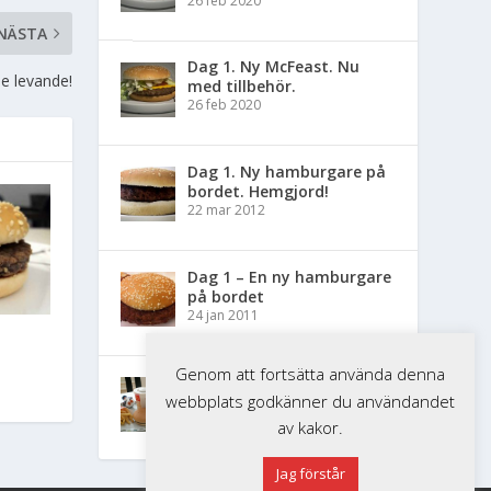
26 feb 2020
NÄSTA
Dag 1. Ny McFeast. Nu
e levande!
med tillbehör.
26 feb 2020
Dag 1. Ny hamburgare på
bordet. Hemgjord!
22 mar 2012
Dag 1 – En ny hamburgare
på bordet
24 jan 2011
Genom att fortsätta använda denna
Dag 1 – Nytt Happy Meal
webbplats godkänner du användandet
på bordet
22 mar 2010
av kakor.
Jag förstår