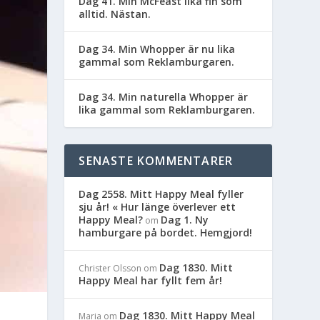
Dag 41. Min McFeast lika fin som
alltid. Nästan.
Dag 34. Min Whopper är nu lika
gammal som Reklamburgaren.
Dag 34. Min naturella Whopper är
lika gammal som Reklamburgaren.
SENASTE KOMMENTARER
Dag 2558. Mitt Happy Meal fyller
sju år! « Hur länge överlever ett
Happy Meal?
Dag 1. Ny
om
hamburgare på bordet. Hemgjord!
Dag 1830. Mitt
Christer Olsson
om
Happy Meal har fyllt fem år!
Dag 1830. Mitt Happy Meal
Maria
om