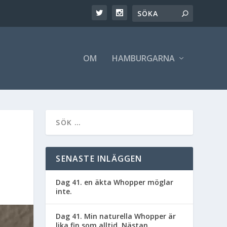
OM
HAMBURGARNA
SENASTE INLÄGGEN
Dag 41. en äkta Whopper möglar
inte.
Dag 41. Min naturella Whopper är
lika fin som alltid. Nästan.