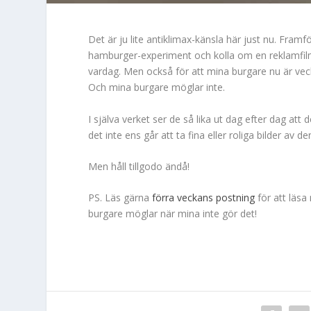
Det är ju lite antiklimax-känsla här just nu. Framfö
hamburger-experiment och kolla om en reklamfilm ä
vardag. Men också för att mina burgare nu är veck
Och mina burgare möglar inte.
I själva verket ser de så lika ut dag efter dag at
det inte ens går att ta fina eller roliga bilder av de
Men håll tillgodo ändå!
PS. Läs gärna
förra veckans postning
för att läsa
burgare möglar när mina inte gör det!