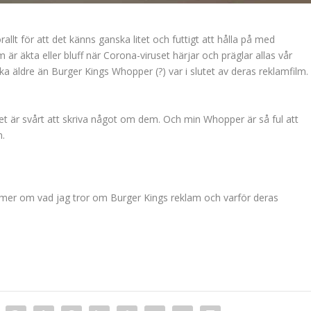
rallt för att det känns ganska litet och futtigt att hålla på med
r äkta eller bluff när Corona-viruset härjar och präglar allas vår
a äldre än Burger Kings Whopper (?) var i slutet av deras reklamfilm.
t det är svårt att skriva något om dem. Och min Whopper är så ful att
n.
 mer om vad jag tror om Burger Kings reklam och varför deras