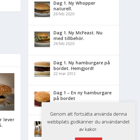
Dag 1. Ny Whopper
naturell.
26 feb 2020
Dag 1. Ny McFeast. Nu
med tillbehör.
26 feb 2020
Dag 1. Ny hamburgare på
bordet. Hemgjord!
22 mar 2012
Dag 1 – En ny hamburgare
på bordet
24 jan 2011
Genom att fortsätta använda denna
 lever
webbplats godkänner du användandet
Dag 1 – Nytt Happy Meal
S.
på bordet
av kakor.
22 mar 2010