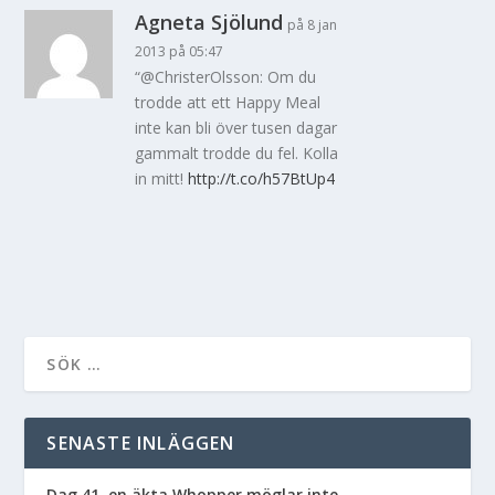
Agneta Sjölund
på 8 jan
2013 på 05:47
“@ChristerOlsson: Om du
trodde att ett Happy Meal
inte kan bli över tusen dagar
gammalt trodde du fel. Kolla
in mitt!
http://t.co/h57BtUp4
SENASTE INLÄGGEN
Dag 41. en äkta Whopper möglar inte.