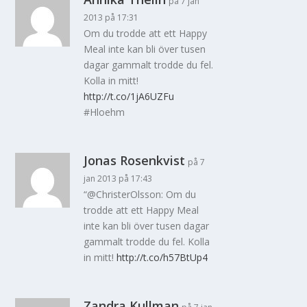
på 7 jan
2013 på 17:31
Om du trodde att ett Happy
Meal inte kan bli över tusen
dagar gammalt trodde du fel.
Kolla in mitt!
http://t.co/1jA6UZFu
#Hloehm
Jonas Rosenkvist
på 7
jan 2013 på 17:43
“@ChristerOlsson: Om du
trodde att ett Happy Meal
inte kan bli över tusen dagar
gammalt trodde du fel. Kolla
in mitt!
http://t.co/h57BtUp4
Zandra Kullman