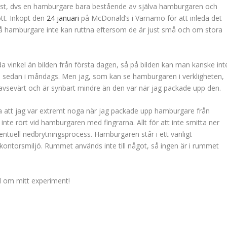
st, dvs en hamburgare bara bestående av själva hamburgaren och
ött. Inköpt den
24 januari
på McDonald’s i Värnamo för att inleda det
 hamburgare inte kan ruttna eftersom de är just små och om stora
a vinkel än bilden från första dagen, så på bilden kan man kanske int
sedan i måndags. Men jag, som kan se hamburgaren i verkligheten,
 avsevärt och är synbart mindre än den var när jag packade upp den.
 att jag var extremt noga när jag packade upp hamburgare från
inte rört vid hamburgaren med fingrarna. Allt för att inte smitta ner
uell nedbrytningsprocess. Hamburgaren står i ett vanligt
ontorsmiljö. Rummet används inte till något, så ingen är i rummet
d om mitt experiment!