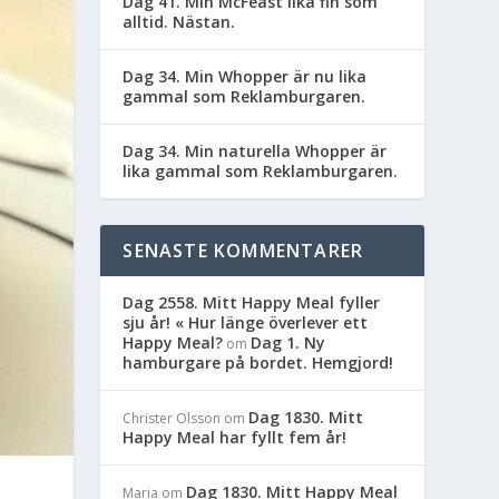
Dag 41. Min McFeast lika fin som
alltid. Nästan.
Dag 34. Min Whopper är nu lika
gammal som Reklamburgaren.
Dag 34. Min naturella Whopper är
lika gammal som Reklamburgaren.
SENASTE KOMMENTARER
Dag 2558. Mitt Happy Meal fyller
sju år! « Hur länge överlever ett
Happy Meal?
Dag 1. Ny
om
hamburgare på bordet. Hemgjord!
Dag 1830. Mitt
Christer Olsson
om
Happy Meal har fyllt fem år!
Dag 1830. Mitt Happy Meal
Maria
om