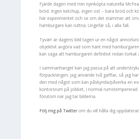
Fjärde dagen med min nyinköpta naturella McFea
bröd. Ingen ketchup, ingen ost – bara bröd och k
här experimentet och se om det stämmer att små
hamburgare kan ruttna. Ungefär så, i alla fall.
Tyvärr är dagens bild tagen ur en något annorlund
objektivt avgöra vad som hänt med hamburgaren 
kan säga att hamburgaren definitivt redan torkat
I sammanhanget kan jag passa på att understryka
förpackningen. Jag använde två gafflar, så jag har 
den med något som kan påskynda/påverka en event
kontorsrum på jobbet, i normal rumstempererad k
förutom när jag tar bilderna.
Följ mig på Twitter
om du vill hålla dig uppdatera