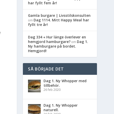
har fyllt fem år!
Gamla burgare | Livsstilskonsulten
Dag 1114. Mitt Happy Meal har
om
fyllt tre år!
e
Dag 334 « Hur länge överlever en
hemgjord hamburgare?
Dag 1.
om
Ny hamburgare på bordet.
Hemgjord!
SÅ BÖRJADE DET
Dag 1. Ny Whopper med
tillbehör.
26 feb 2020
Dag 1. Ny Whopper
naturell.