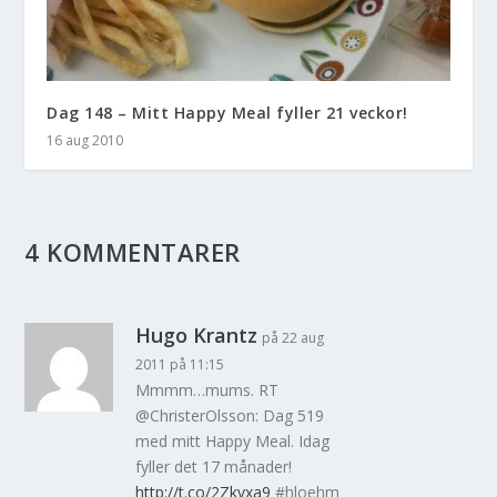
Dag 148 – Mitt Happy Meal fyller 21 veckor!
16 aug 2010
4 KOMMENTARER
Hugo Krantz
på 22 aug
2011 på 11:15
Mmmm…mums. RT
@ChristerOlsson: Dag 519
med mitt Happy Meal. Idag
fyller det 17 månader!
http://t.co/2Zkvxa9
#hloehm