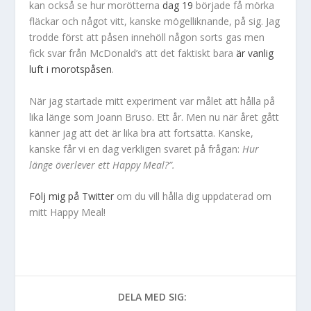
kan också se hur morötterna
dag 19
började få mörka
fläckar och något vitt, kanske mögelliknande, på sig. Jag
trodde först att påsen innehöll någon sorts gas men
fick svar från McDonald’s att det faktiskt bara
är vanlig
luft i morotspåsen
.
När jag startade mitt experiment var målet att hålla på
lika länge som Joann Bruso. Ett år. Men nu när året gått
känner jag att det är lika bra att fortsätta. Kanske,
kanske får vi en dag verkligen svaret på frågan:
Hur
länge överlever ett Happy Meal?”.
Följ mig på Twitter
om du vill hålla dig uppdaterad om
mitt Happy Meal!
DELA MED SIG: