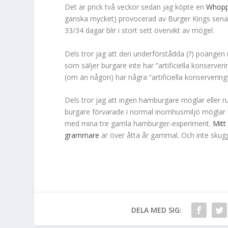
Det är prick två veckor sedan jag köpte en
Whopp
ganska mycket) provocerad av Burger Kings sena
33/34 dagar blir i stort sett övervikt av mögel.
Dels tror jag att den underförstådda (?) poängen 
som säljer burgare inte har ”artificiella konserver
(om än någon) har några ”artificiella konservering
Dels tror jag att ingen hamburgare möglar eller r
burgare förvarade i normal inomhusmiljö möglar he
med mina tre gamla hamburger-experiment.
Mitt
grammare
är över åtta år gammal. Och inte sku
DELA MED SIG: