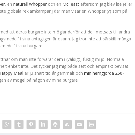
er
, en
naturell Whopper
och en
McFeast
eftersom jag blev lite (eller
ste globala reklamkampanj där man visar en Whopper (?) som på
med att deras burgare inte möglar därför att de i motsats till andra
ingsmedel” i sina antagligen är osann. Jag tror inte att särskilt många
smedel” i sina burgare.
uttnar om man inte förvarar dem i (väldigt) fuktig miljö. Normala
lt enkelt inte. Det tycker jag mig både sett och empiriskt bevisat
 Happy Meal
är ju snart tio år gammalt och
min hemgjorda 250-
ggan av mögel på någon av mina burgare.