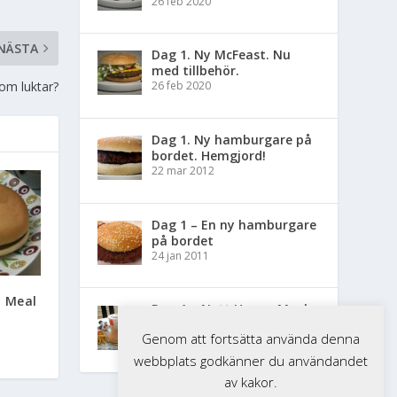
26 feb 2020
NÄSTA
Dag 1. Ny McFeast. Nu
med tillbehör.
om luktar?
26 feb 2020
Dag 1. Ny hamburgare på
bordet. Hemgjord!
22 mar 2012
Dag 1 – En ny hamburgare
på bordet
24 jan 2011
y Meal
Dag 1 – Nytt Happy Meal
på bordet
Genom att fortsätta använda denna
22 mar 2010
webbplats godkänner du användandet
av kakor.