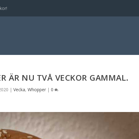
kor!
ER ÄR NU TVÅ VECKOR GAMMAL.
2020
|
Vecka
,
Whopper
|
0