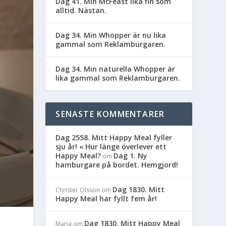
Dag 41. Min McFeast lika fin som
alltid. Nästan.
Dag 34. Min Whopper är nu lika
gammal som Reklamburgaren.
Dag 34. Min naturella Whopper är
lika gammal som Reklamburgaren.
SENASTE KOMMENTARER
Dag 2558. Mitt Happy Meal fyller
sju år! « Hur länge överlever ett
Happy Meal?
Dag 1. Ny
om
hamburgare på bordet. Hemgjord!
Dag 1830. Mitt
Christer Olsson
om
Happy Meal har fyllt fem år!
Dag 1830. Mitt Happy Meal
Maria
om