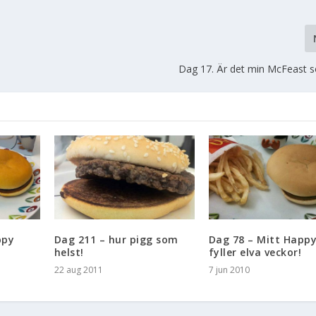
Dag 17. Är det min McFeast s
ppy
Dag 211 – hur pigg som
Dag 78 – Mitt Happ
helst!
fyller elva veckor!
22 aug 2011
7 jun 2010