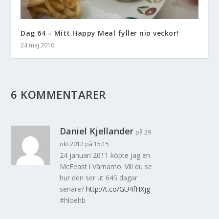
Dag 64 – Mitt Happy Meal fyller nio veckor!
24 maj 2010
6 KOMMENTARER
Daniel Kjellander
på 29
okt 2012 på 15:15
24 januari 2011 köpte jag en
McFeast i Värnamo. Vill du se
hur den ser ut 645 dagar
senare?
http://t.co/GU4fHXjg
#hloehb