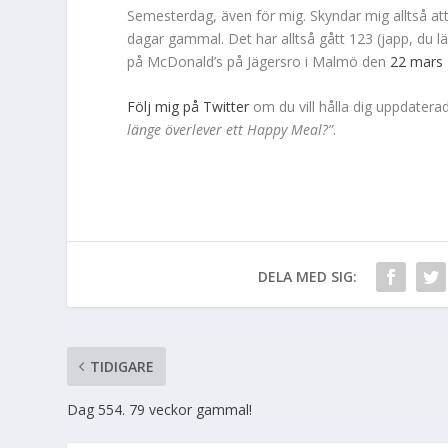
Semesterdag, även för mig. Skyndar mig alltså a
dagar gammal. Det har alltså gått 123 (japp, du l
på McDonald’s på Jägersro i Malmö den
22 mars
Följ mig på Twitter
om du vill hålla dig uppdater
länge överlever ett Happy Meal?”
.
DELA MED SIG:
TIDIGARE
Dag 554. 79 veckor gammal!