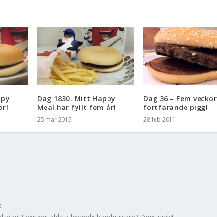
ppy
Dag 1830. Mitt Happy
Dag 36 – Fem veckor
or!
Meal har fyllt fem år!
fortfarande pigg!
25 mar 2015
28 feb 2011
8
Meal idag! Sveriges äldsta levande hamburgare? Döm själv!