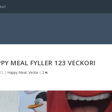
kor!
PPY MEAL FYLLER 123 VECKOR!
12
|
Happy Meal
,
Vecka
|
2