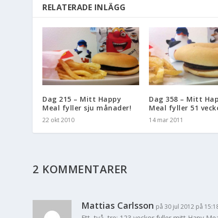
RELATERADE INLÄGG
Dag 215 – Mitt Happy
Dag 358 – Mitt Ha
Meal fyller sju månader!
Meal fyller 51 veck
22 okt 2010
14 mar 2011
2 KOMMENTARER
Mattias Carlsson
på 30 jul 2012 på 15:1
Ett, två, tre: 123 veckor fyller mitt Hapy 