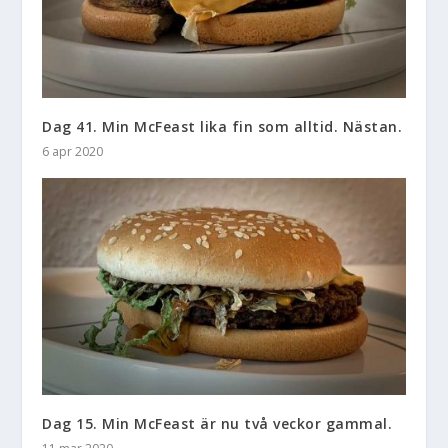
Dag 41. Min McFeast lika fin som alltid. Nästan.
6 apr 2020
Dag 15. Min McFeast är nu två veckor gammal.